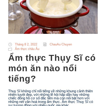
Tháng 8 2, 2022
ChauAu Chuyen
Ẩm thực châu Âu
Ẩm thực Thụy Sĩ có
món ăn nào nổi
tiếng?
Thuỵ Sĩ không chỉ nổi tiếng về những khung cảnh thiên
nhiên tuyệt đẹp, với những lễ hội hấp dẫn hay những
chiếc đồng hồ cơ số đắc tiền mà còn nổi bật hơn với
những nét văn hoá trong ẩm thực. Ẩm thực Thuỵ Sĩ có
sự tương đồng với nhiều quốc gia khác...