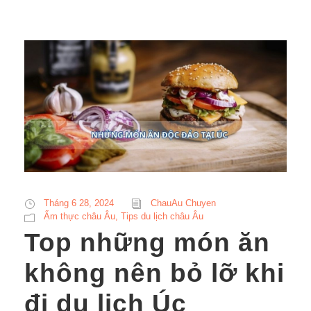
Tháng 6 28, 2024
ChauAu Chuyen
Ẩm thực châu Âu
,
Tips du lịch châu Âu
Top những món ăn
không nên bỏ lỡ khi
đi du lịch Úc