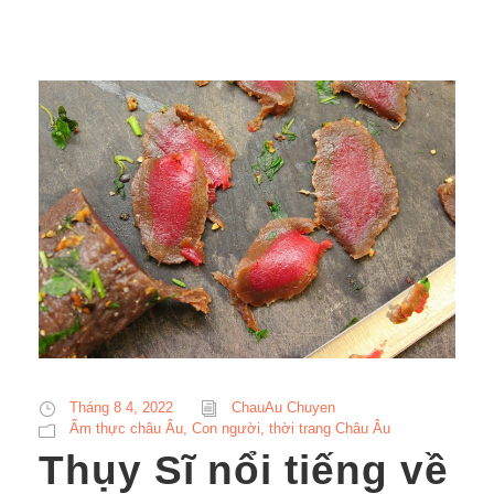
Tháng 8 4, 2022
ChauAu Chuyen
Ẩm thực châu Âu
,
Con người, thời trang Châu Âu
Thụy Sĩ nổi tiếng về