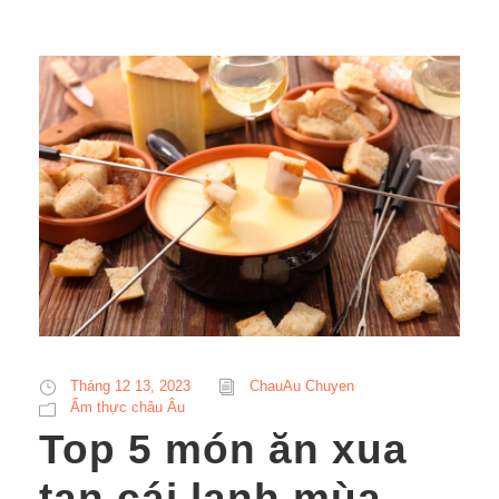
Tháng 12 13, 2023
ChauAu Chuyen
Ẩm thực châu Âu
Top 5 món ăn xua
tan cái lạnh mùa