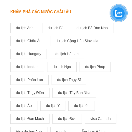
KHÁM PHÁ CÁC NƯỚC CHÂU ÂU
du lịch Anh
du lịch Bỉ
du lịch Bồ Đào Nha
du lịch Châu Âu
du lịch Cộng Hòa Slovakia
du lịch Hungary
du lịch Hà Lan
du lịch london
du lịch Nga
du lịch Pháp
du lịch Phần Lan
du lịch Thụy Sĩ
du lịch Thụy Điển
du lịch Tây Ban Nha
du lịch Áo
du lịch Ý
du lịch úc
du lịch Đan Mạch
du lịch Đức
visa Canada
Visa du học Anh
visa áo
Ẩm thực Hà Lan