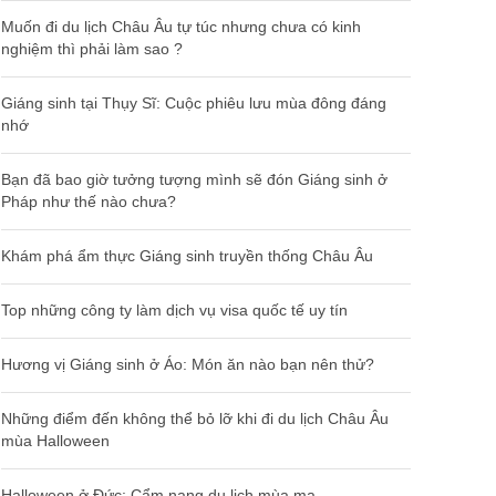
Muốn đi du lịch Châu Âu tự túc nhưng chưa có kinh
nghiệm thì phải làm sao ?
Giáng sinh tại Thụy Sĩ: Cuộc phiêu lưu mùa đông đáng
nhớ
Bạn đã bao giờ tưởng tượng mình sẽ đón Giáng sinh ở
Pháp như thế nào chưa?
Khám phá ẩm thực Giáng sinh truyền thống Châu Âu
Top những công ty làm dịch vụ visa quốc tế uy tín
Hương vị Giáng sinh ở Áo: Món ăn nào bạn nên thử?
Những điểm đến không thể bỏ lỡ khi đi du lịch Châu Âu
mùa Halloween
Halloween ở Đức: Cẩm nang du lịch mùa ma