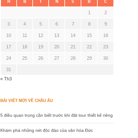
H
B
T
N
S
B
C
1
2
3
4
5
6
7
8
9
10
11
12
13
14
15
16
17
18
19
20
21
22
23
24
25
26
27
28
29
30
31
« Th3
BÀI VIẾT MỚI VỀ CHÂU ÂU
5 điều quan trọng cần biết trước khi đặt tour thiết kế riêng
Khám phá những nét độc đáo của văn hóa Đức