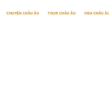
CHUYỆN CHÂU ÂU
TOUR CHÂU ÂU
VISA CHÂU Â
Tag
visa Canada