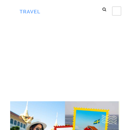
Tag
du lịch Thụy Điển