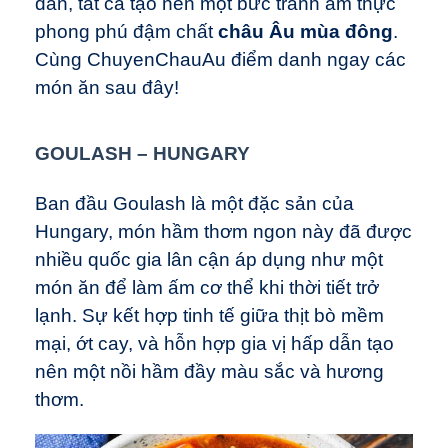
dẫn, tất cả tạo nên một bức tranh ẩm thực
phong phú đậm chất
châu Âu mùa đông
.
Cùng ChuyenChauAu điểm danh ngay các
món ăn sau đây!
GOULASH – HUNGARY
Ban đầu Goulash là một đặc sản của
Hungary, món hầm thơm ngon này đã được
nhiều quốc gia lân cận áp dụng như một
món ăn để làm ấm cơ thể khi thời tiết trở
lạnh. Sự kết hợp tinh tế giữa thịt bò mềm
mại, ớt cay, và hỗn hợp gia vị hấp dẫn tạo
nên một nồi hầm đầy màu sắc và hương
thơm.