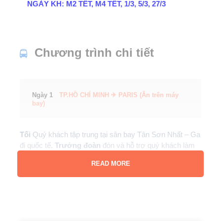
NGÀY KH: M2 TẾT, M4 TẾT, 1/3, 5/3, 27/3
Chương trình chi tiết
Ngày 1
TP.HỒ CHÍ MINH ✈ PARIS (Ăn trên máy
bay)
Tối
Quý khách tập trung tại sân bay Tân Sơn Nhất – Ga
đi quốc tế.
Trưởng đoàn
đón và hỗ trợ quý khách làm
thủ tục đón chuyến bay đi
Paris (transit Istanbul).
READ MORE
Giờ bay dự kiến
TK 163 SGN-IST 2125 0415
TK1821 IST- CDG 0700 0940