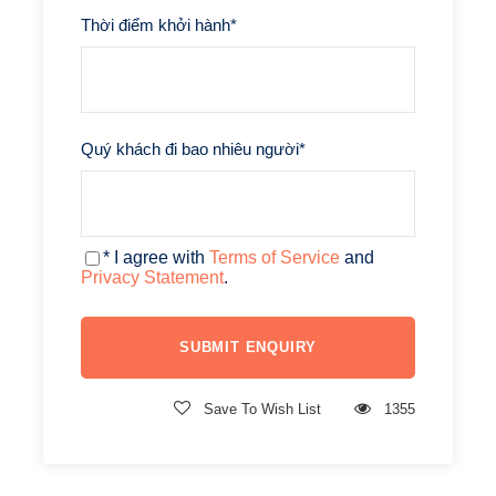
Thời điểm khởi hành
*
Quý khách đi bao nhiêu người
*
Les Invalides
–
công trình nổi tiếng của thành phố
Paris
. Được vua
Louis XIV
cho xây dựng vào cuối
* I agree with
Terms of Service
and
thế kỷ 17
, Du khách có thể ôn lại kiến thức lịch sử
Privacy Statement
.
quân đội Pháp và viếng thăm lăng mộ của
Napoleon Bonaparte, vị hoàng đế độc tài nổi tiếng
của nước Pháp.
Quảng trường Concorde
nằm tại đầu phía đông
của đại lộ Champs-Élysées, ngay bên bờ sông
Save To Wish List
1355
Seine, một cạnh tiếp giáp với vườn Tuileries và
thuộc Quận 8. Concorde là một trong những quảng
trường nổi tiếng và rộng nhất của Paris, đứng thứ
hai tại Pháp, sau quảng trường Quinconces ở