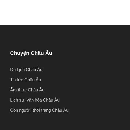
Sáng:
Quý khách ăn sáng và trả phòng khách sạn.
Đoàn tiếp tục tham quan city
Arc De Triomphe
–
Khải Hoàn Môn:
một trong
những công trình biểu tượng của nước Pháp,
nhiều sự kiện lịch sử quan trọng ảnh hưởng đến
nước Pháp được tổ chức ở đây, nơi trưng bày
nhiều công trình điêu khắc nổi tiếng về những trận
đánh lịch sử, đặc biệt là công trình điêu khắc tên
Chuyện Châu Âu
“
The Marseillaise
” của điêu khắc gia nổi tiếng
Francois Rude.
Du Lịch Châu Âu
Tin tức Châu Âu
Ẩm thực Châu Âu
Lịch sử, văn hóa Châu Âu
Con người, thời trang Châu Âu