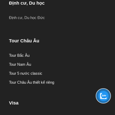
Định cư, Du học
Tháp Eiffel:
Công trình vĩ đại của hai thế kỷ trước,
Định cư, Du học Đức
đến nay vẫn còn là biểu tượng của Paris, là niềm
tự hào của người Pháp
. (chụp ảnh bên ngoài )
Tour Châu Âu
Tour Bắc Âu
Tour Nam Âu
Tour 5 nước classic
Tour Châu Âu thiết kế riêng
Visa