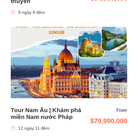
thuyền
9 ngày 8 đêm
Quý khách
Tự do tham quan mua sắm tại
Lafayette.
Tối:
Đoàn dùng bữa tối tại nhà hàng địa phương
Nghỉ đêm tại Paris hoặc khu vực lân cận
Tour Nam Âu | Khám phá
From
miền Nam nước Pháp
$79,990,000
Ngày 3
PARIS  METZ (Ăn sáng, trưa, tối)
12 ngày 11 đêm