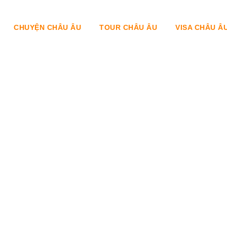
CHUYỆN CHÂU ÂU
TOUR CHÂU ÂU
VISA CHÂU Â
Day
Tháng 7 8, 2024