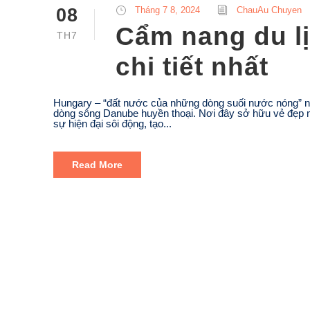
08
Tháng 7 8, 2024
ChauAu Chuyen
Cẩm nang du l
TH7
chi tiết nhất
Hungary – “đất nước của những dòng suối nước nóng” nằ
dòng sông Danube huyền thoại. Nơi đây sở hữu vẻ đẹp m
sự hiện đại sôi động, tạo...
Read More