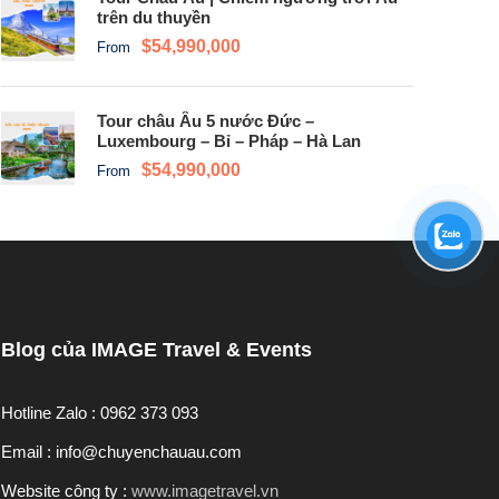
trên du thuyền
$54,990,000
From
Tour châu Âu 5 nước Đức –
Luxembourg – Bỉ – Pháp – Hà Lan
$54,990,000
From
Blog của IMAGE Travel & Events
Hotline Zalo : 0962 373 093
Email : info@chuyenchauau.com
Website công ty :
www.imagetravel.vn