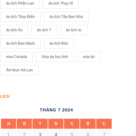
du lịch Phần Lan
du lịch Thụy Sĩ
du lịch Thụy Điển
du lịch Tây Ban Nha
du lịch Áo
du lịch Ý
du lịch úc
du lịch Đan Mạch
du lịch Đức
visa Canada
Visa du học Anh
visa áo
Ẩm thực Hà Lan
LỊCH
THÁNG 7 2024
H
B
T
N
S
B
C
1
2
3
4
5
6
7