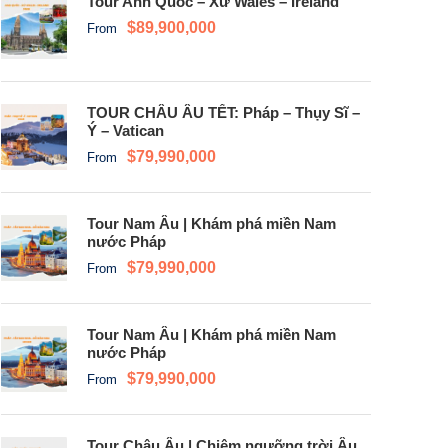
Tour Anh Quốc – Xứ Wales – Ireland
$89,900,000
From
TOUR CHÂU ÂU TẾT: Pháp – Thụy Sĩ –
Ý – Vatican
$79,990,000
From
Tour Nam Âu | Khám phá miền Nam
nước Pháp
$79,990,000
From
Tour Nam Âu | Khám phá miền Nam
nước Pháp
$79,990,000
From
Tour Châu Âu | Chiêm ngưỡng trời Âu