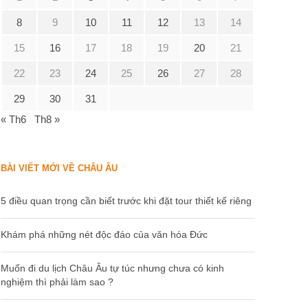
8
9
10
11
12
13
14
15
16
17
18
19
20
21
22
23
24
25
26
27
28
29
30
31
« Th6
Th8 »
BÀI VIẾT MỚI VỀ CHÂU ÂU
5 điều quan trọng cần biết trước khi đặt tour thiết kế riêng
Khám phá những nét độc đáo của văn hóa Đức
Muốn đi du lịch Châu Âu tự túc nhưng chưa có kinh
nghiệm thì phải làm sao ?