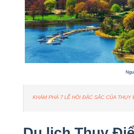
Ngu
KHÁM PHÁ 7 LỄ HỘI ĐẶC SẮC CỦA THỤY 
Du lịch Thụy Điể