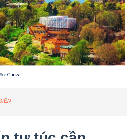
ồn: Canva
ĐIỂN
n tự túc cần