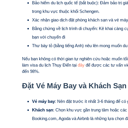
Bảo hiểm du lịch quốc tế (bắt buộc): Đảm bảo trị giá 
trong khu vực thuộc khối Schengen.
Xác nhận giao dịch đặt phòng khách sạn và vé máy
Bằng chứng về lịch trình di chuyển: Kê khai càng cụ 
bạn với chuyến đi
Thư bày tỏ (bằng tiếng Anh) nêu lên mong muốn du 
Nếu bạn không có thời gian tự nghiên cứu hoặc muốn tối 
làm visa du lịch Thụy Điển tại
đây
để được các tư vấn viê
đến 98%.
Đặt Vé Máy Bay và Khách Sạn
Vé máy bay
: Nên đặt trước ít nhất 3-6 tháng để có 
Khách sạn
: Chọn khu vực gần trung tâm hoặc các đ
Booking.com, Agoda và Airbnb là những lựa chọn đá