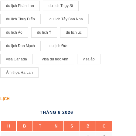
du lịch Phần Lan
du lịch Thụy Sĩ
du lịch Thụy Điển
du lịch Tây Ban Nha
du lịch Áo
du lịch Ý
du lịch úc
du lịch Đan Mạch
du lịch Đức
visa Canada
Visa du học Anh
visa áo
Ẩm thực Hà Lan
LỊCH
THÁNG 8 2026
H
B
T
N
S
B
C