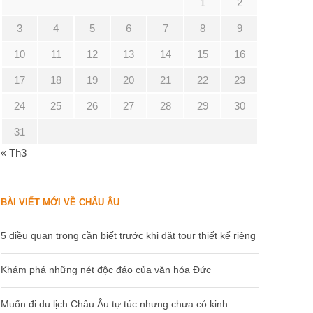
1
2
3
4
5
6
7
8
9
10
11
12
13
14
15
16
17
18
19
20
21
22
23
24
25
26
27
28
29
30
31
« Th3
BÀI VIẾT MỚI VỀ CHÂU ÂU
5 điều quan trọng cần biết trước khi đặt tour thiết kế riêng
Khám phá những nét độc đáo của văn hóa Đức
Muốn đi du lịch Châu Âu tự túc nhưng chưa có kinh