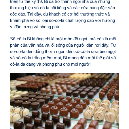
triển từ thế kỷ 19, Bỉ đã trở thành ngôi nhà của những
thương hiệu sô-cô-la nổi tiếng và các cửa hàng đặc sản
độc đáo. Tại đây, du khách có cơ hội thưởng thức và
khám phá vô số loại sô-cô-la chất lượng cao với hương
vị đặc trưng và phong phú.
Sô-cô-la Bỉ không chỉ là một món đồ ngọt, mà còn là một
phần của văn hóa và lối sống của người dân nơi đây. Từ
sô-cô-la đen đắng thơm ngon đến sô-cô-la sữa béo ngọt
và sô-cô-la trắng mềm mại, Bỉ mang đến một thế giới sô-
cô-la đa dạng và phong phú cho mọi người.