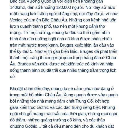
Bắc của Vương Quốc Bỉ với diện tích khoảng gần
140km2, dân số khoảng 120.000 người. Nơi đây
sở hữu
một mạng lưới sông ngòi chằng chịt, nơi đây được ví như
Venice của miền Bắc Châu Âu. Những con kênh nhỏ uốn
lượn quanh thành phố, tạo nên một khung cảnh thơ
mộng. Từ mọi hướng, chúng ta đều có thể ngắm nhìn
hình ảnh của những ngôi nhà cổ kính được phản chiếu
trên mặt nước trong xanh. Bruges xuất hiện lần đầu vào
thế kỳ thứ 9. Nhờ vị trí gần biển Bắc, Bruges đã phát triển
thành một cảng thương mại quan trọng hàng đầu ở Châu
Âu. Bruges vẫn giữu được nét kiến trúc cổ kình và nhịp
sống thanh bình dù đã trải qua nhiều thăng trầm trong lịch
sử
Khi đặt chân đến đây, chúng ta sẽ cảm giác như đang ở
trong một bộ phim Châu Âu. Xung quanh được vây quanh
bởi những tòa nhà mang đậm chất Trung Cổ, kết hợp
giữa kiến trúc Gothic và các đặc trưng riêng biệt. Những
ngôi nhà gỗ mang màu sắc của thời gian, những mái ngói
đỏ thắm, những quảng trường cổ kính, và các tháp
chuông Gothic… tất cả đều mang đến cho du khách đặt