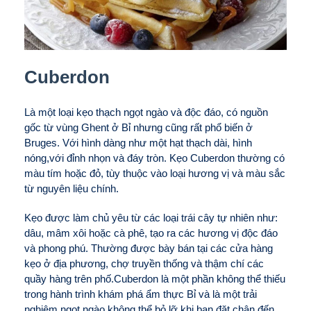
Cuberdon
Là một loại kẹo thạch ngọt ngào và độc đáo, có nguồn
gốc từ vùng Ghent ở Bỉ nhưng cũng rất phổ biến ở
Bruges. Với hình dàng như một hạt thạch dài, hình
nóng,với đỉnh nhọn và đáy tròn. Kẹo Cuberdon thường có
màu tím hoặc đỏ, tùy thuộc vào loại hương vị và màu sắc
từ nguyên liệu chính.
Kẹo được làm chủ yêu từ các loại trái cây tự nhiên như:
dâu, mâm xôi hoặc cà phê, tạo ra các hương vị độc đáo
và phong phú. Thường được bày bán tại các cửa hàng
kẹo ở địa phương, chợ truyền thống và thậm chí các
quầy hàng trên phố.Cuberdon là một phần không thể thiếu
trong hành trình khám phá ẩm thực Bỉ và là một trải
nghiệm ngọt ngào không thể bỏ lỡ khi bạn đặt chân đến