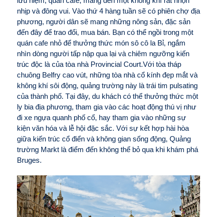
lưu niệm, quán cafe, mang đến một không khí rất nhộn
nhịp và đông vui. Vào thứ 4 hàng tuần sẽ có phiên chợ địa
phương, người dân sẽ mang những nông sản, đặc sản
đến đây để trao đổi, mua bán. Bạn có thể ngồi trong một
quán cafe nhỏ để thưởng thức món sô cô la Bỉ, ngắm
nhìn dòng người tấp nập qua lại và chiêm ngưỡng kiến
trúc độc là của tòa nhà Provincial Court.
Với tòa tháp
chuông Belfry cao vút, những tòa nhà cổ kính đẹp mắt và
không khí sôi động, quảng trường này là trái tim pulsating
của thành phố. Tại đây, du khách có thể thưởng thức một
ly bia địa phương, tham gia vào các hoạt động thú vị như
đi xe ngựa quanh phố cổ, hay tham gia vào những sự
kiện văn hóa và lễ hội đặc sắc. Với sự kết hợp hài hòa
giữa kiến trúc cổ điển và không gian sống động, Quảng
trường Markt là điểm đến không thể bỏ qua khi khám phá
Bruges.